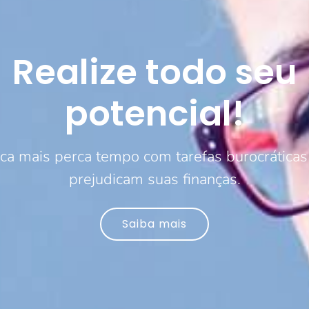
Realize todo seu
potencial!
ca mais perca tempo com tarefas burocráticas
prejudicam suas finanças.
Saiba mais