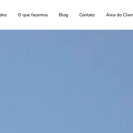
ades
O que fazemos
Blog
Contato
Área do Clie